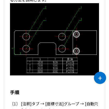
手順
〔1〕 [注釈]タブ → [座標寸法]グループ → [自動穴