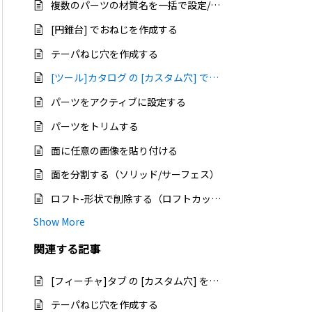
複数のパーツの材質名を一括で設定/変更する
[円錐台] でおねじを作成する
テーパねじ穴を作成する
[ツール]カタログ の [カスタム穴] でテーパ穴を作成する
パーツをアクティブに設定する
パーツをトリムする
面に任意の画像を貼り付ける
面を分割する（ソリッド/サーフェス）
ロフト-形状で削除する（ロフトカット）
Show More
関連する
記事
[フィーチャ]タブ の [カスタム穴] を使用してボルト穴を作成する
テーパねじ穴を作成する