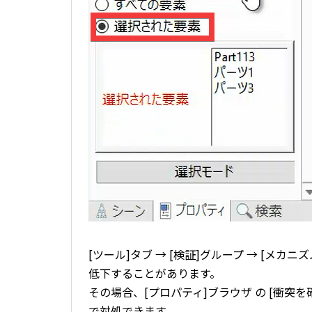
[ツール
]タブ → [検証]グループ → [メ
低下することがあります。
その場合、[プロパティ]ブラウザ の [衝突を
で対処できます。