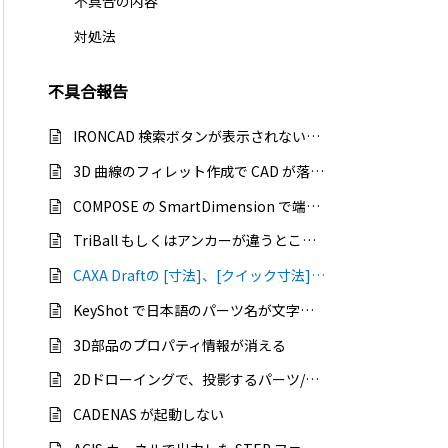
不具合の内容
対処法
不具合報告
IRONCAD 検索ボタンが表示されない、エクスポートした画像の背景が白（黒）になってしまう
3D 曲線のフィレット作成で CAD が落ちる
COMPOSE の SmartDimension で端点が取りづらい
TriBall もしくはアンカーが違うところへ移動する
CAXA Draftの [寸法]、[クイック寸法]コマンド で寸法ずれが発生する
KeyShot で日本語のパーツ名が文字化けする
3D部品のプロパティ情報が消える
2Dドローイングで、投影するパーツ/アセンブリを選択できない
CADENAS が起動しない