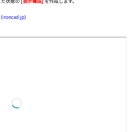
した状態の
[
表示構成]
を
作成します。
roncad.jp)