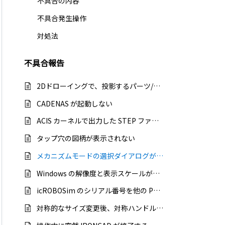
不具合の内容
不具合発生操作
対処法
不具合報告
2Dドローイングで、投影するパーツ/アセンブリを選択できない
CADENAS が起動しない
ACIS カーネルで出力した STEP ファイルを他社 CAD にインポートすると、ツリー構成が Parasolid カーネルと同じ状態になる
タップ穴の図柄が表示されない
メカニズムモードの選択ダイアログが一部表示されない
Windows の解像度と表示スケールが過剰に大きい場合に起動しない
icROBOSim のシリアル番号を他の PC へ移行できない
対称的なサイズ変更後、対称ハンドルの表示と動作が一致しなくなる